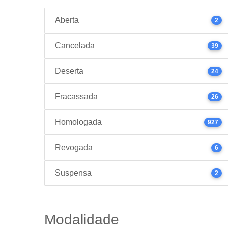
Aberta
2
Cancelada
39
Deserta
24
Fracassada
26
Homologada
927
Revogada
6
Suspensa
2
Modalidade