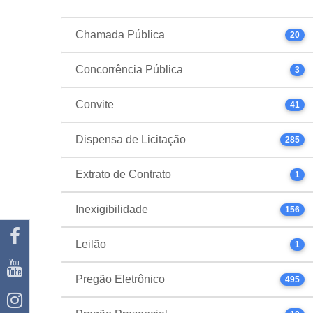
Chamada Pública
20
Concorrência Pública
3
Convite
41
Dispensa de Licitação
285
Extrato de Contrato
1
Inexigibilidade
156
Leilão
1
Pregão Eletrônico
495