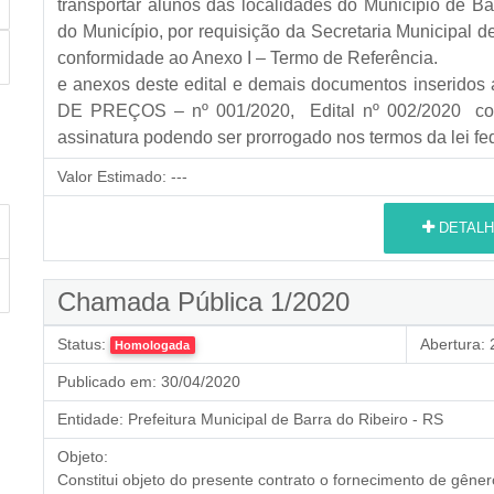
transportar alunos das localidades do Município de B
do Município, por requisição da Secretaria Municipal 
conformidade ao Anexo I – Termo de Referência.
e anexos deste edital e demais documentos inseridos
DE PREÇOS – nº 001/2020, Edital nº 002/2020 com
assinatura podendo ser prorrogado nos termos da lei f
Valor Estimado:
---
DETALH
Chamada Pública 1/2020
Status:
Abertura:
2
Homologada
Publicado em:
30/04/2020
Entidade:
Prefeitura Municipal de Barra do Ribeiro - RS
Objeto:
Constitui objeto do presente contrato o fornecimento de gêneros