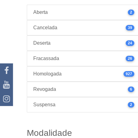
Aberta
2
Cancelada
39
Deserta
24
Fracassada
26
Homologada
927
Revogada
6
Suspensa
2
Modalidade