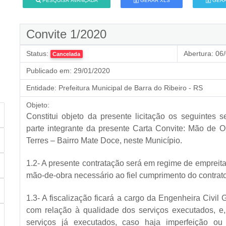
PESQUISA AVANÇADA
GERAR XLS
GERA
Convite 1/2020
Status:
Abertura:
06/
Cancelada
Publicado em:
29/01/2020
Entidade:
Prefeitura Municipal de Barra do Ribeiro - RS
Objeto:
Constitui objeto da presente licitação os seguintes s
parte integrante da presente Carta Convite: Mão de
Terres – Bairro Mate Doce, neste Município.
1.2- A presente contratação será em regime de empreit
mão-de-obra necessário ao fiel cumprimento do contrato
1.3- A fiscalização ficará a cargo da Engenheira Civil
com relação à qualidade dos serviços executados, e, 
serviços já executados, caso haja imperfeição o