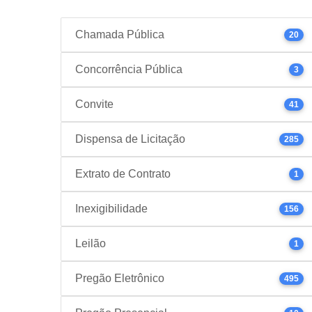
Chamada Pública
20
Concorrência Pública
3
Convite
41
Dispensa de Licitação
285
Extrato de Contrato
1
Inexigibilidade
156
Leilão
1
Pregão Eletrônico
495