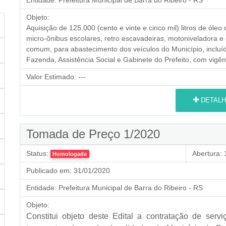
Entidade:
Prefeitura Municipal de Barra do Ribeiro - RS
Objeto:
Aquisição de 125.000 (cento e vinte e cinco mil) litros de óle
micro-ônibus escolares, retro escavadeiras, motoniveladora e 
comum, para abastecimento dos veículos do Município, incluí
Fazenda, Assistência Social e Gabinete do Prefeito, com vigên
Valor Estimado:
---
DETALH
Tomada de Preço 1/2020
Status:
Abertura:
1
Homologada
Publicado em:
31/01/2020
Entidade:
Prefeitura Municipal de Barra do Ribeiro - RS
Objeto:
Constitui objeto deste Edital a contratação de servi