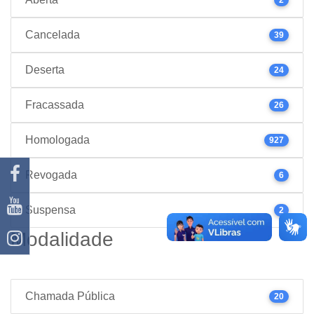
Cancelada
39
Deserta
24
Fracassada
26
Homologada
927
Revogada
6
Suspensa
2
Modalidade
Chamada Pública
20