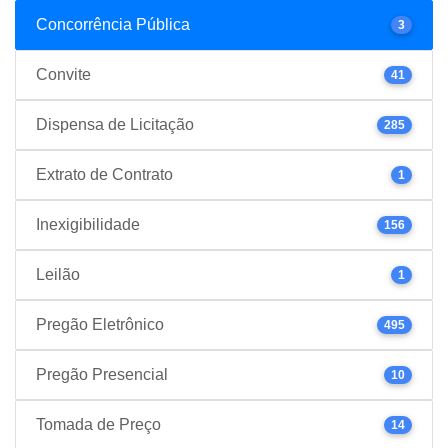
Concorrência Pública
3
Convite
41
Dispensa de Licitação
285
Extrato de Contrato
1
Inexigibilidade
156
Leilão
1
Pregão Eletrônico
495
Pregão Presencial
10
Tomada de Preço
14