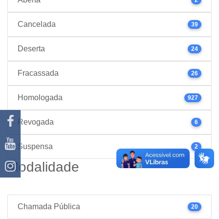
Cancelada
39
Deserta
24
Fracassada
26
Homologada
927
Revogada
6
Suspensa
2
Modalidade
Chamada Pública
20