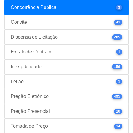
Concorrência Pública
3
Convite
41
Dispensa de Licitação
285
Extrato de Contrato
1
Inexigibilidade
156
Leilão
1
Pregão Eletrônico
495
Pregão Presencial
10
Tomada de Preço
14