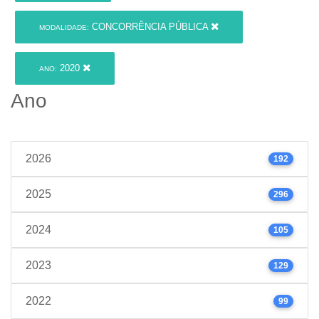
CONCORRÊNCIA PÚBLICA
MODALIDADE:
2020
ANO:
Ano
2026
192
2025
296
2024
105
2023
129
2022
99