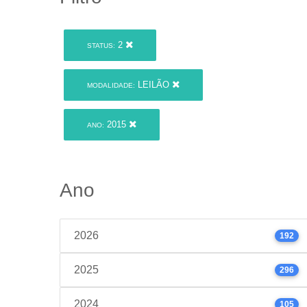
2
STATUS:
LEILÃO
MODALIDADE:
2015
ANO:
Ano
2026
192
2025
296
2024
105