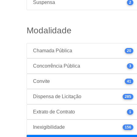
Suspensa
2
Modalidade
Chamada Pública
20
Concorrência Pública
3
Convite
41
Dispensa de Licitação
285
Extrato de Contrato
1
Inexigibilidade
156