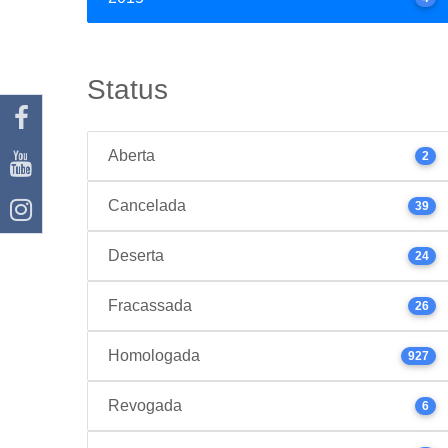
Status
Aberta
2
Cancelada
39
Deserta
24
Fracassada
26
Homologada
927
Revogada
6