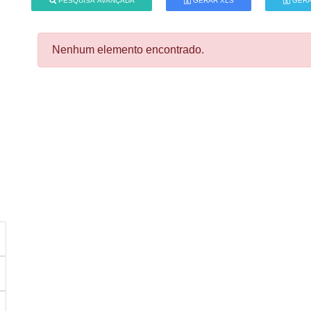
PESQUISA AVANÇADA
GERAR XLS
GERA
Nenhum elemento encontrado.