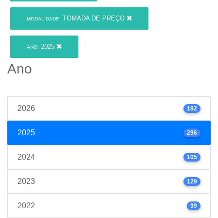
TOMADA DE PREÇO
MODALIDADE:
2025
ANO:
Ano
2026
192
2025
296
2024
105
2023
129
2022
99