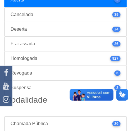
Cancelada
39
Deserta
24
Fracassada
26
Homologada
927
Revogada
6
Suspensa
2
Modalidade
Chamada Pública
20