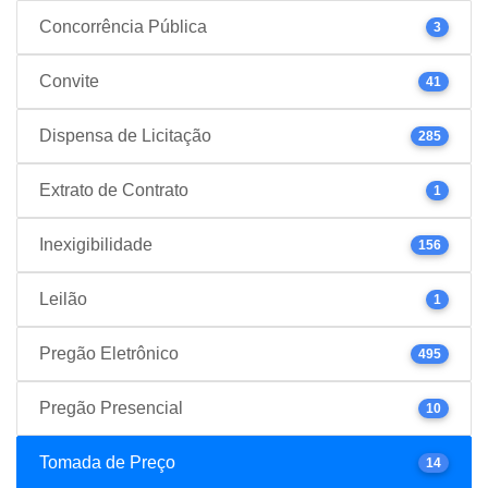
Concorrência Pública
3
Convite
41
Dispensa de Licitação
285
Extrato de Contrato
1
Inexigibilidade
156
Leilão
1
Pregão Eletrônico
495
Pregão Presencial
10
Tomada de Preço
14