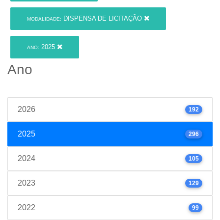
DISPENSA DE LICITAÇÃO
MODALIDADE:
2025
ANO:
Ano
2026
192
2025
296
2024
105
2023
129
2022
99