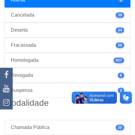
Cancelada
39
Deserta
24
Fracassada
26
Homologada
927
Revogada
6
Suspensa
2
Modalidade
Chamada Pública
20