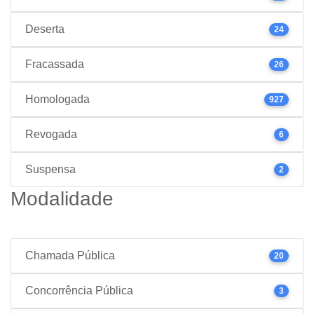
Deserta
24
Fracassada
26
Homologada
927
Revogada
6
Suspensa
2
Modalidade
Chamada Pública
20
Concorrência Pública
3