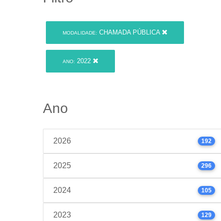
CHAMADA PÚBLICA
MODALIDADE:
2022
ANO:
Ano
2026
192
2025
296
2024
105
2023
129