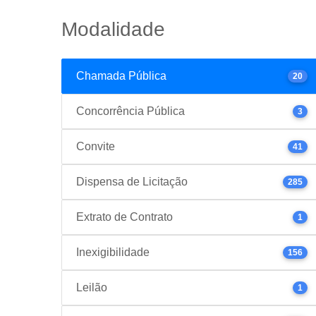
Modalidade
Chamada Pública
20
Concorrência Pública
3
Convite
41
Dispensa de Licitação
285
Extrato de Contrato
1
Inexigibilidade
156
Leilão
1