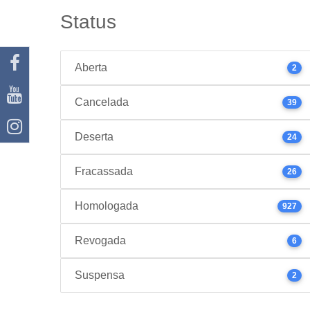
Status
Aberta
2
Cancelada
39
Deserta
24
Fracassada
26
Homologada
927
Revogada
6
Suspensa
2