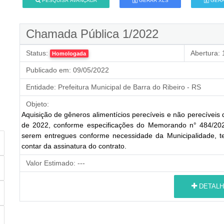
PESQUISA AVANÇADA
GERAR XLS
GERA
Chamada Pública 1/2022
Status:
Abertura:
1
Homologada
Publicado em:
09/05/2022
Entidade:
Prefeitura Municipal de Barra do Ribeiro - RS
Objeto:
Aquisição de gêneros alimentícios perecíveis e não perecíveis 
de 2022, conforme especificações do Memorando n° 484/2021
serem entregues conforme necessidade da Municipalidade, te
contar da assinatura do contrato.
Valor Estimado:
---
DETALH