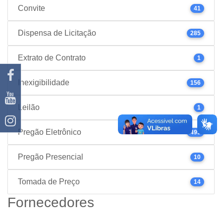
Convite
41
Dispensa de Licitação
285
Extrato de Contrato
1
Inexigibilidade
156
Leilão
1
Pregão Eletrônico
495
Pregão Presencial
10
Tomada de Preço
14
Fornecedores