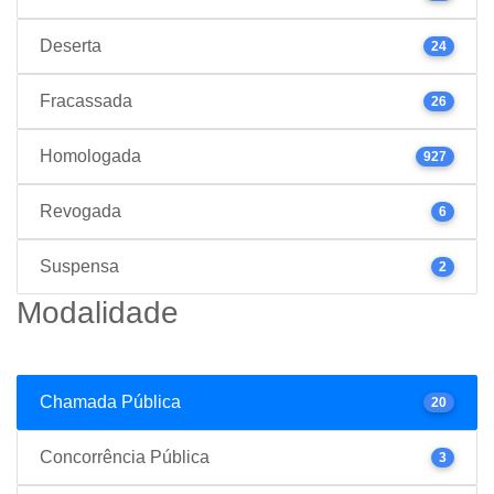
Deserta
24
Fracassada
26
Homologada
927
Revogada
6
Suspensa
2
Modalidade
Chamada Pública
20
Concorrência Pública
3