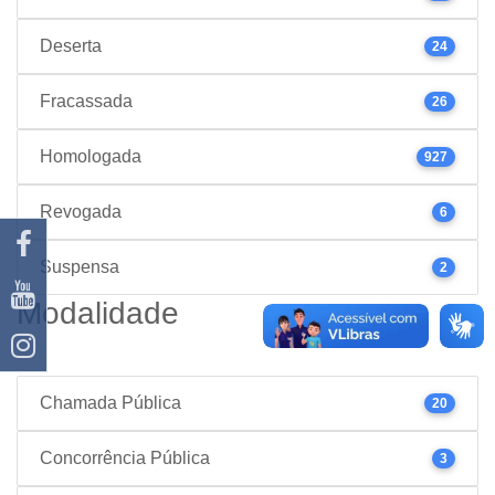
Deserta
24
Fracassada
26
Homologada
927
Revogada
6
Suspensa
2
Modalidade
Chamada Pública
20
Concorrência Pública
3