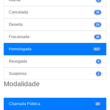
Cancelada
39
Deserta
24
Fracassada
26
Homologada
927
Revogada
6
Suspensa
2
Modalidade
Chamada Pública
20