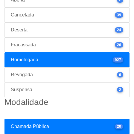
Cancelada
39
Deserta
24
Fracassada
26
Homologada
927
Revogada
6
Suspensa
2
Modalidade
Chamada Pública
20