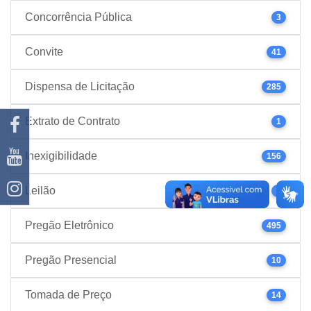
Concorrência Pública
3
Convite
41
Dispensa de Licitação
285
Extrato de Contrato
1
Inexigibilidade
156
Leilão
1
Pregão Eletrônico
495
Pregão Presencial
10
Tomada de Preço
14