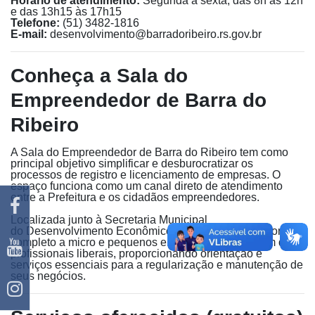
Horário de atendimento:
Segunda a sexta, das 8h às 12h
e das 13h15 às 17h15
Telefone:
(51) 3482-1816
E-mail:
desenvolvimento@barradoribeiro.rs.gov.br
Conheça a Sala do
Empreendedor de Barra do
Ribeiro
A Sala do Empreendedor de Barra do Ribeiro tem como
principal objetivo simplificar e desburocratizar os
processos de registro e licenciamento de empresas. O
espaço funciona como um canal direto de atendimento
entre a Prefeitura e os cidadãos empreendedores.
Localizada junto à Secretaria Municipal
do Desenvolvimento Econômico, a Sala oferece suporte
completo a micro e pequenos empreendedores, além de
profissionais liberais, proporcionando orientação e
serviços essenciais para a regularização e manutenção de
seus negócios.