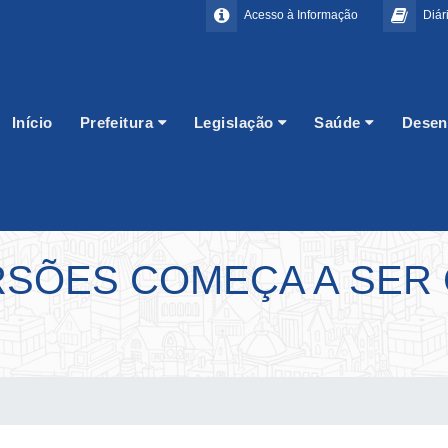
Acesso à Informação
Diári
Início
Prefeitura
Legislação
Saúde
Desen
RSÕES COMEÇA A SER