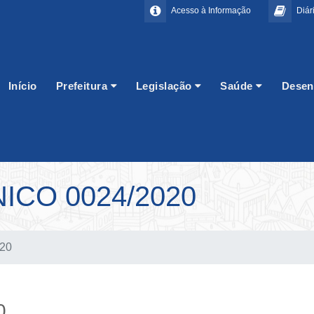
Acesso à Informação
Diári
Início
Prefeitura
Legislação
Saúde
Desen
CO 0024/2020
020
0