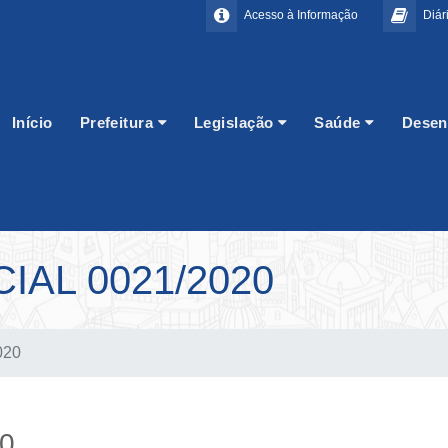
Acesso à Informação
Diári
Início
Prefeitura
Legislação
Saúde
Desen
AL 0021/2020
020
20