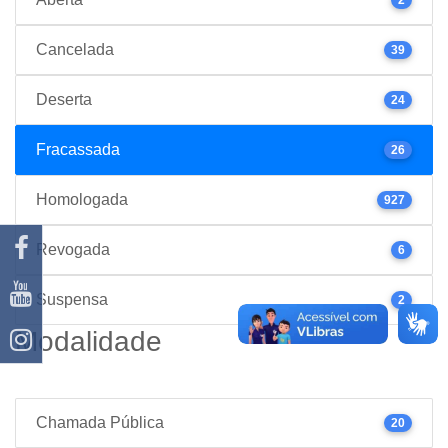
Cancelada
39
Deserta
24
Fracassada
26
Homologada
927
Revogada
6
Suspensa
2
Modalidade
Chamada Pública
20