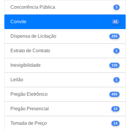
Concorrência Pública
3
Convite
41
Dispensa de Licitação
285
Extrato de Contrato
1
Inexigibilidade
156
Leilão
1
Pregão Eletrônico
495
Pregão Presencial
10
Tomada de Preço
14