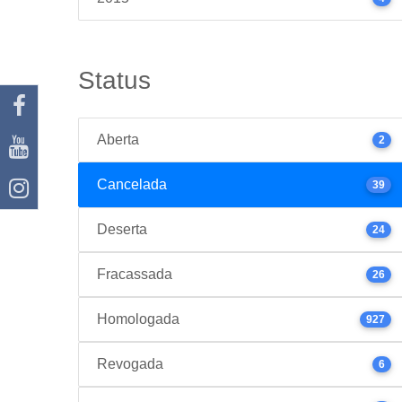
Status
Aberta
2
Cancelada
39
Deserta
24
Fracassada
26
Homologada
927
Revogada
6