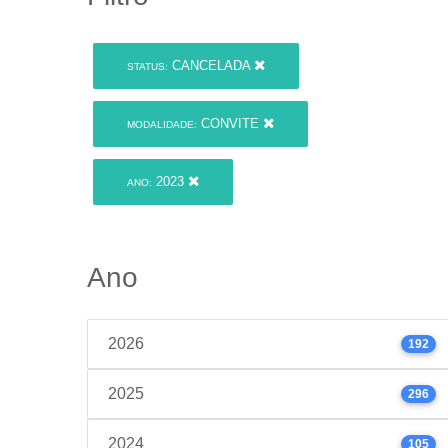
CANCELADA
STATUS:
CONVITE
MODALIDADE:
2023
ANO:
Ano
2026
192
2025
296
2024
105