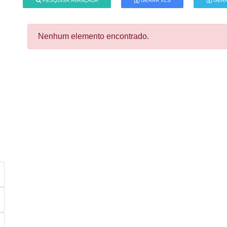
PESQUISA AVANÇADA
GERAR XLS
GERA
Nenhum elemento encontrado.