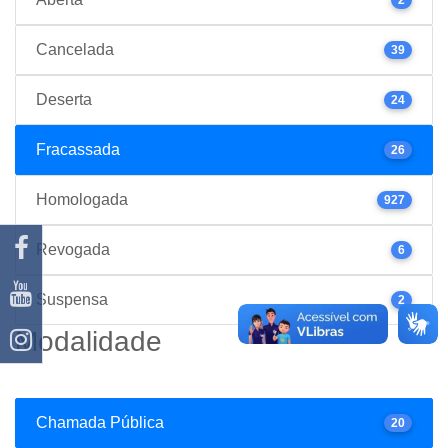
Cancelada
39
Deserta
24
Fracassada
26
Homologada
927
Revogada
6
Suspensa
2
Modalidade
Chamada Pública
20