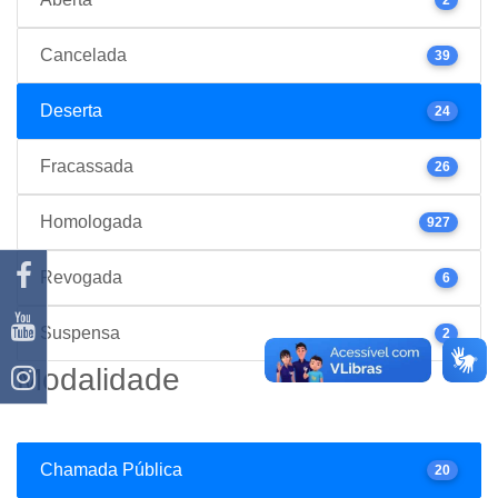
Cancelada
39
Deserta
24
Fracassada
26
Homologada
927
Revogada
6
Suspensa
2
Modalidade
Chamada Pública
20