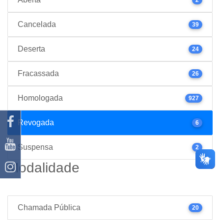
Cancelada
39
Deserta
24
Fracassada
26
Homologada
927
Revogada
6
Suspensa
2
Modalidade
Chamada Pública
20