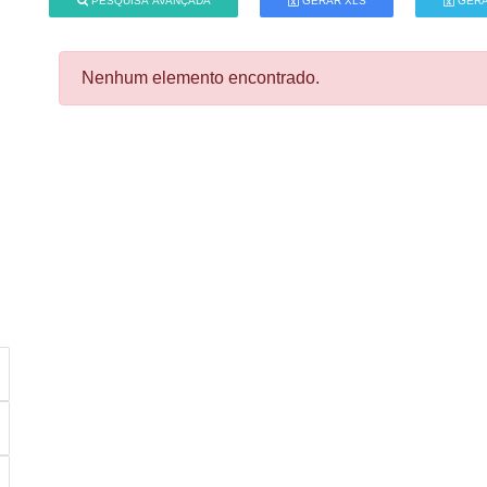
PESQUISA AVANÇADA
GERAR XLS
GERA
Nenhum elemento encontrado.