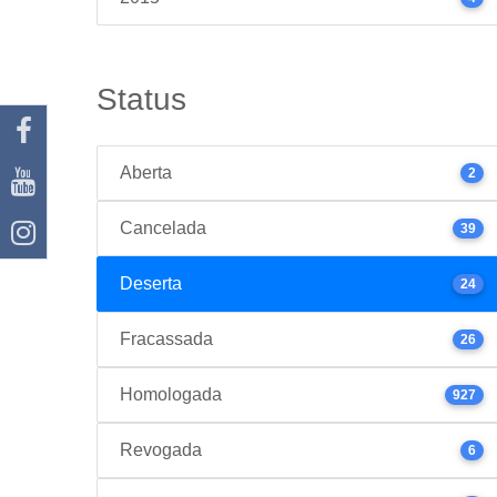
Status
Aberta
2
Cancelada
39
Deserta
24
Fracassada
26
Homologada
927
Revogada
6