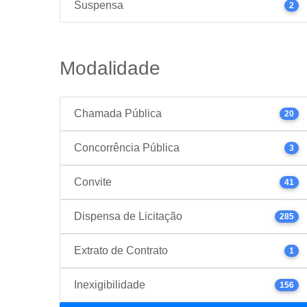
Suspensa
2
Modalidade
Chamada Pública
20
Concorrência Pública
3
Convite
41
Dispensa de Licitação
285
Extrato de Contrato
1
Inexigibilidade
156