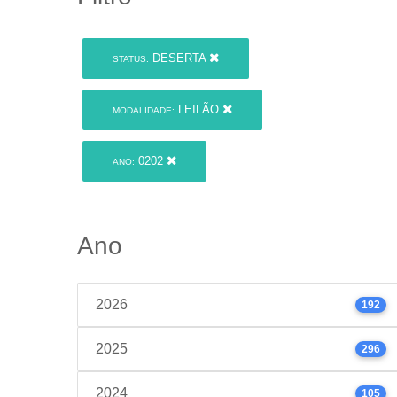
DESERTA
STATUS:
LEILÃO
MODALIDADE:
0202
ANO:
Ano
2026
192
2025
296
2024
105