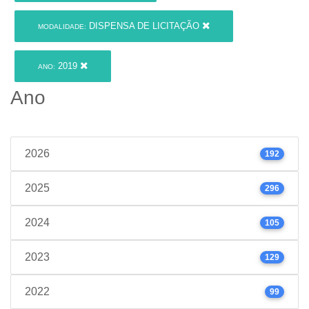
DISPENSA DE LICITAÇÃO
MODALIDADE:
2019
ANO:
Ano
2026
192
2025
296
2024
105
2023
129
2022
99