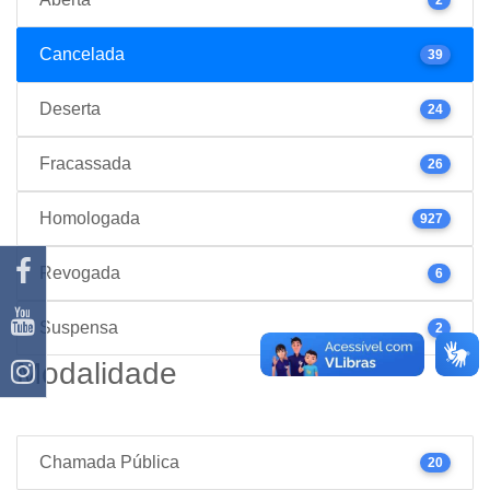
Cancelada
39
Deserta
24
Fracassada
26
Homologada
927
Revogada
6
Suspensa
2
Modalidade
Chamada Pública
20