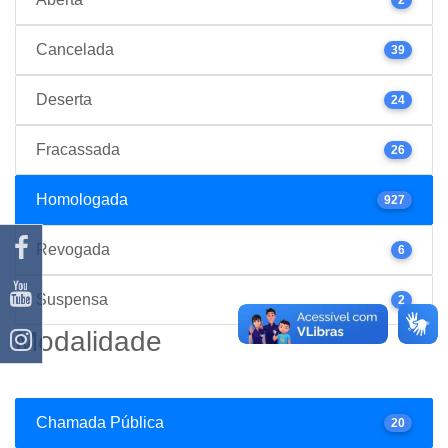
Cancelada
39
Deserta
24
Fracassada
26
Homologada
927
Revogada
6
Suspensa
2
Modalidade
Chamada Pública
20