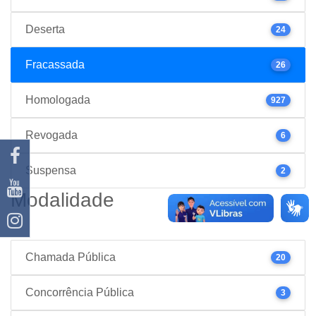
Deserta
24
Fracassada
26
Homologada
927
Revogada
6
Suspensa
2
Modalidade
Chamada Pública
20
Concorrência Pública
3