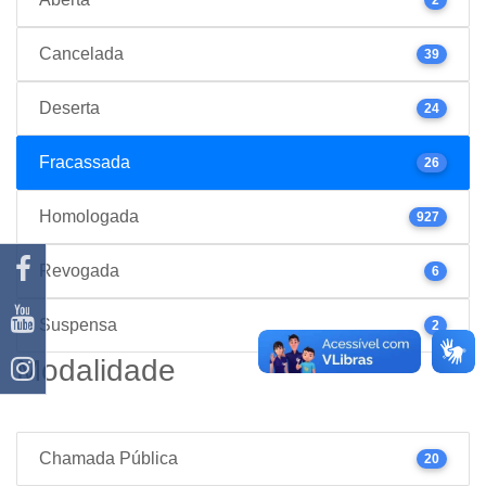
Cancelada
39
Deserta
24
Fracassada
26
Homologada
927
Revogada
6
Suspensa
2
Modalidade
Chamada Pública
20