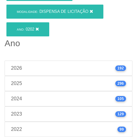
DISPENSA DE LICITAÇÃO
MODALIDADE:
0202
ANO:
Ano
2026
192
2025
296
2024
105
2023
129
2022
99