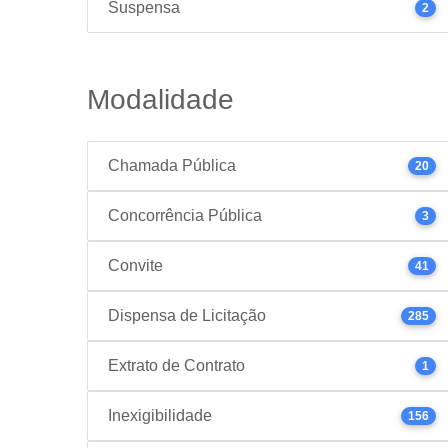
Suspensa
2
Modalidade
Chamada Pública
20
Concorrência Pública
3
Convite
41
Dispensa de Licitação
285
Extrato de Contrato
1
Inexigibilidade
156