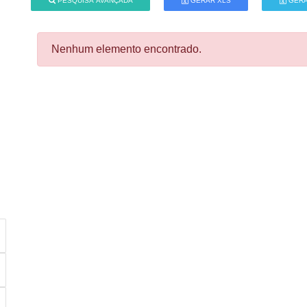
PESQUISA AVANÇADA
GERAR XLS
GERA
Nenhum elemento encontrado.