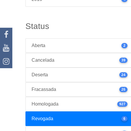
Status
Aberta
2
Cancelada
39
Deserta
24
Fracassada
26
Homologada
927
Revogada
6