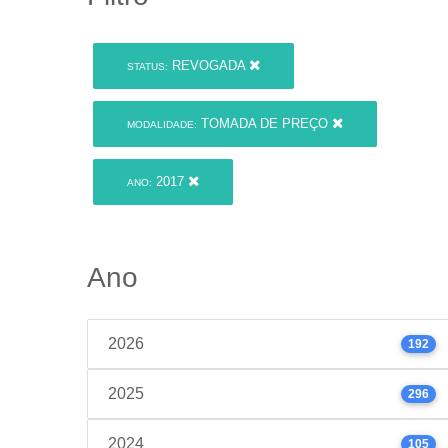
REVOGADA
STATUS:
TOMADA DE PREÇO
MODALIDADE:
2017
ANO:
Ano
2026
192
2025
296
2024
105