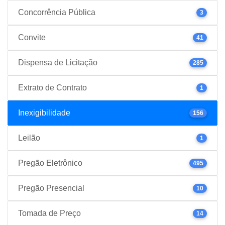
Concorrência Pública
3
Convite
41
Dispensa de Licitação
285
Extrato de Contrato
1
Inexigibilidade
156
Leilão
1
Pregão Eletrônico
495
Pregão Presencial
10
Tomada de Preço
14