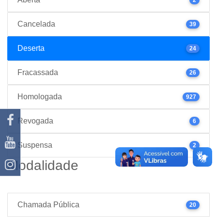
Cancelada
39
Deserta
24
Fracassada
26
Homologada
927
Revogada
6
Suspensa
2
Modalidade
Chamada Pública
20