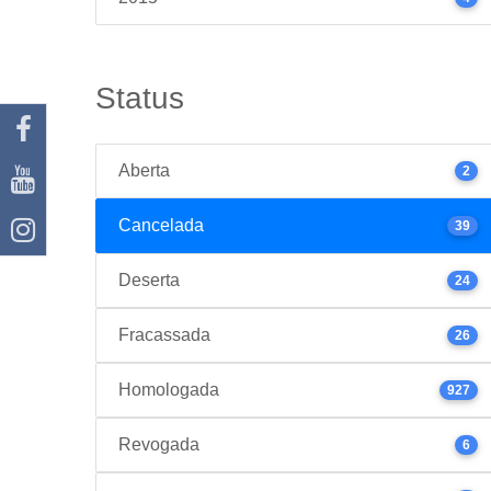
Status
Aberta
2
Cancelada
39
Deserta
24
Fracassada
26
Homologada
927
Revogada
6