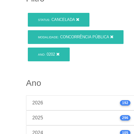
CANCELADA
STATUS:
CONCORRÊNCIA PÚBLICA
MODALIDADE:
0202
ANO:
Ano
2026
192
2025
296
2024
105