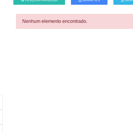
PESQUISA AVANÇADA
GERAR XLS
GERA
Nenhum elemento encontrado.