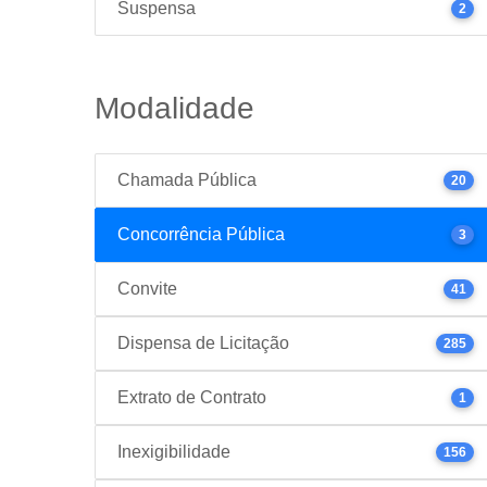
Suspensa
2
Modalidade
Chamada Pública
20
Concorrência Pública
3
Convite
41
Dispensa de Licitação
285
Extrato de Contrato
1
Inexigibilidade
156