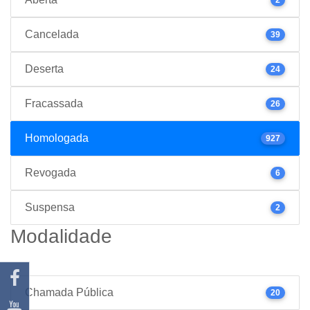
Cancelada
39
Deserta
24
Fracassada
26
Homologada
927
Revogada
6
Suspensa
2
Modalidade
Chamada Pública
20