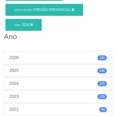
PREGÃO PRESENCIAL
MODALIDADE:
2016
ANO:
Ano
2026
192
2025
296
2024
105
2023
129
2022
99