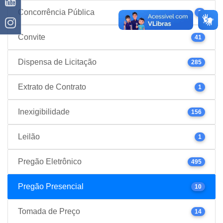
Concorrência Pública
3
Convite
41
Dispensa de Licitação
285
Extrato de Contrato
1
Inexigibilidade
156
Leilão
1
Pregão Eletrônico
495
Pregão Presencial
10
Tomada de Preço
14