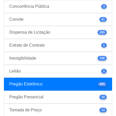
Concorrência Pública
3
Convite
41
Dispensa de Licitação
285
Extrato de Contrato
1
Inexigibilidade
156
Leilão
1
Pregão Eletrônico
495
Pregão Presencial
10
Tomada de Preço
14