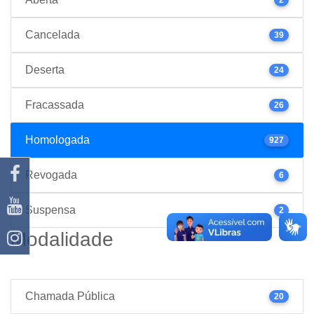
Cancelada
39
Deserta
24
Fracassada
26
Homologada
927
Revogada
6
Suspensa
2
Modalidade
Chamada Pública
20