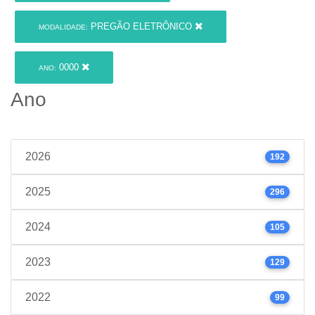
PREGÃO ELETRÔNICO
MODALIDADE:
0000
ANO:
Ano
2026
192
2025
296
2024
105
2023
129
2022
99