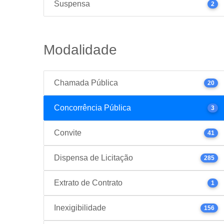
Suspensa
2
Modalidade
Chamada Pública
20
Concorrência Pública
3
Convite
41
Dispensa de Licitação
285
Extrato de Contrato
1
Inexigibilidade
156