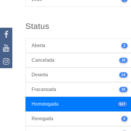
Status
Aberta
2
Cancelada
39
Deserta
24
Fracassada
26
Homologada
927
Revogada
6