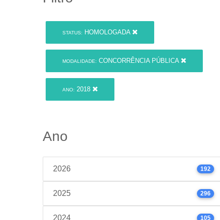
HOMOLOGADA
STATUS:
CONCORRÊNCIA PÚBLICA
MODALIDADE:
2018
ANO:
Ano
2026
192
2025
296
2024
105