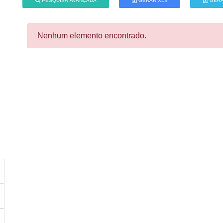
PESQUISA AVANÇADA
GERAR XLS
GERA
Nenhum elemento encontrado.