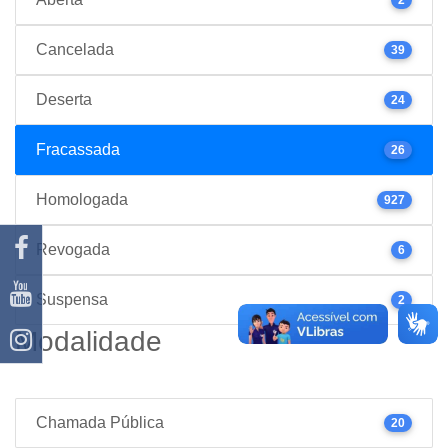
Cancelada
39
Deserta
24
Fracassada
26
Homologada
927
Revogada
6
Suspensa
2
Modalidade
Chamada Pública
20