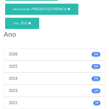
PREGÃO ELETRÔNICO
MODALIDADE:
2015
ANO:
Ano
2026
192
2025
296
2024
105
2023
129
2022
99