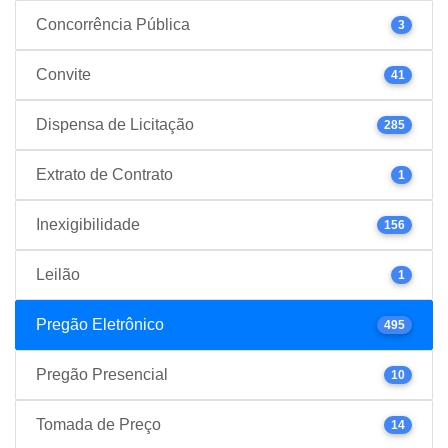
Concorrência Pública
3
Convite
41
Dispensa de Licitação
285
Extrato de Contrato
1
Inexigibilidade
156
Leilão
1
Pregão Eletrônico
495
Pregão Presencial
10
Tomada de Preço
14