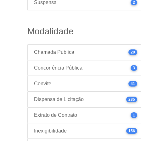
Suspensa
2
Modalidade
Chamada Pública
20
Concorrência Pública
3
Convite
41
Dispensa de Licitação
285
Extrato de Contrato
1
Inexigibilidade
156