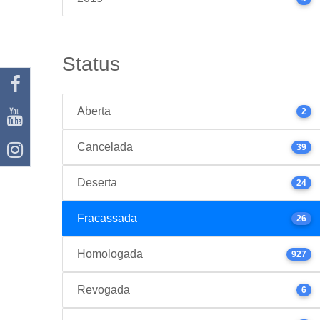
Status
Aberta
2
Cancelada
39
Deserta
24
Fracassada
26
Homologada
927
Revogada
6