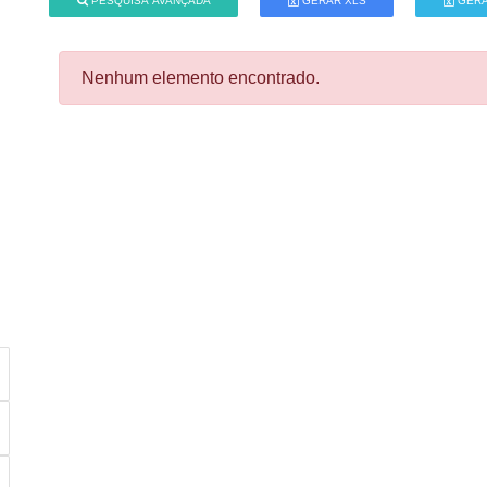
PESQUISA AVANÇADA
GERAR XLS
GERA
Nenhum elemento encontrado.