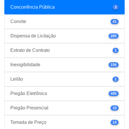
Concorrência Pública
3
Convite
41
Dispensa de Licitação
285
Extrato de Contrato
1
Inexigibilidade
156
Leilão
1
Pregão Eletrônico
495
Pregão Presencial
10
Tomada de Preço
14