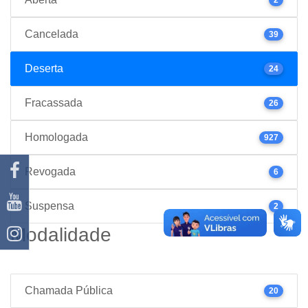
Cancelada
39
Deserta
24
Fracassada
26
Homologada
927
Revogada
6
Suspensa
2
Modalidade
Chamada Pública
20