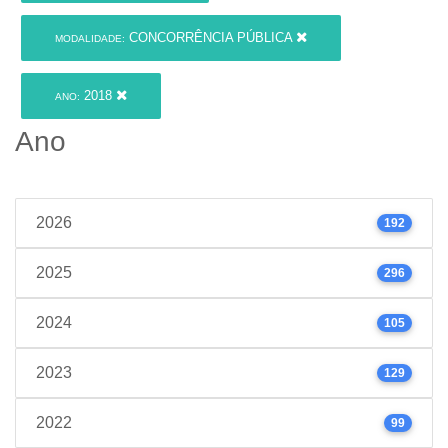
CONCORRÊNCIA PÚBLICA
MODALIDADE:
2018
ANO:
Ano
2026
192
2025
296
2024
105
2023
129
2022
99