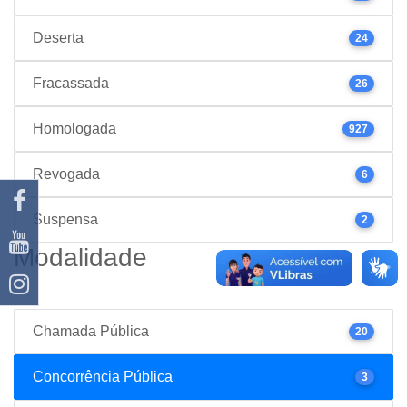
Deserta
24
Fracassada
26
Homologada
927
Revogada
6
Suspensa
2
Modalidade
Chamada Pública
20
Concorrência Pública
3