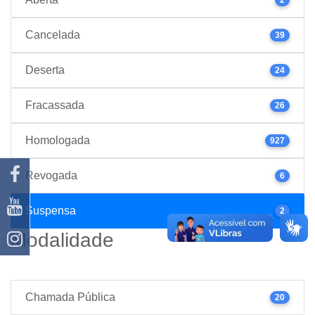
Cancelada
39
Deserta
24
Fracassada
26
Homologada
927
Revogada
6
Suspensa
2
Modalidade
Chamada Pública
20