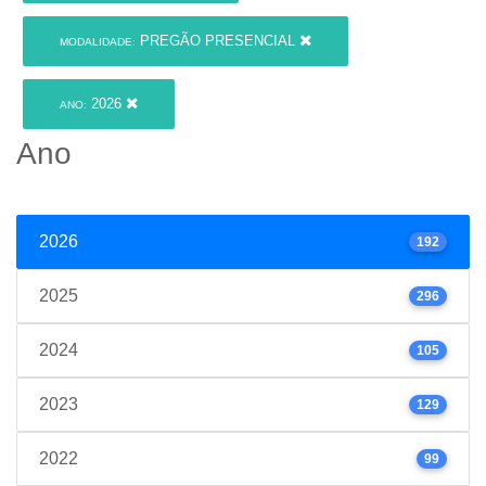
PREGÃO PRESENCIAL
MODALIDADE:
2026
ANO:
Ano
2026
192
2025
296
2024
105
2023
129
2022
99