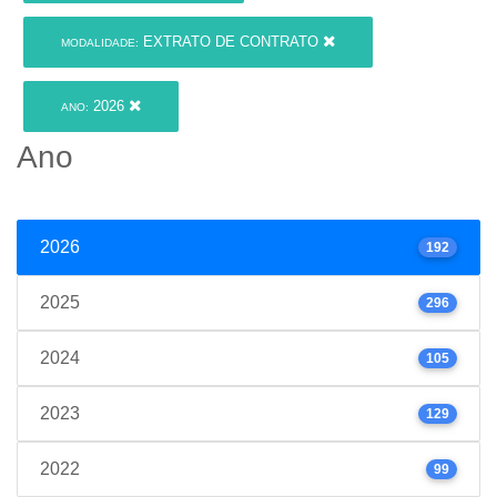
EXTRATO DE CONTRATO
MODALIDADE:
2026
ANO:
Ano
2026
192
2025
296
2024
105
2023
129
2022
99