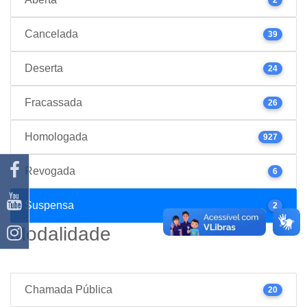
Cancelada
39
Deserta
24
Fracassada
26
Homologada
927
Revogada
6
Suspensa
2
Modalidade
Chamada Pública
20