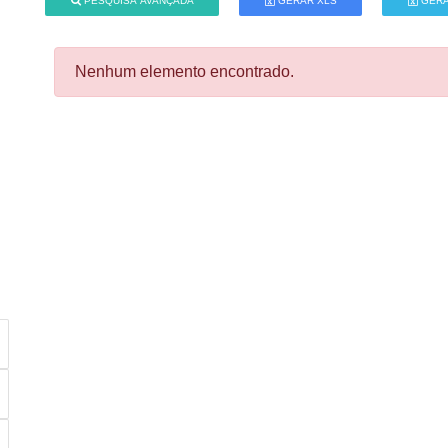
PESQUISA AVANÇADA
GERAR XLS
GERA
Nenhum elemento encontrado.