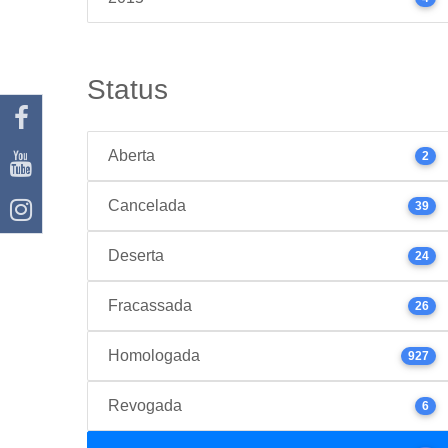
Status
Aberta
2
Cancelada
39
Deserta
24
Fracassada
26
Homologada
927
Revogada
6