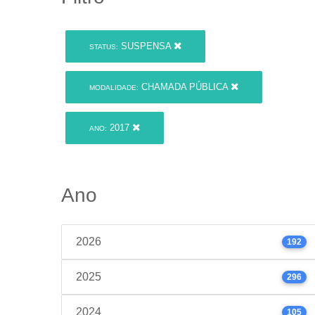
SUSPENSA
STATUS:
CHAMADA PÚBLICA
MODALIDADE:
2017
ANO:
Ano
2026
192
2025
296
2024
105