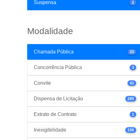
Suspensa
2
Modalidade
Chamada Pública
20
Concorrência Pública
3
Convite
41
Dispensa de Licitação
285
Extrato de Contrato
1
Inexigibilidade
156