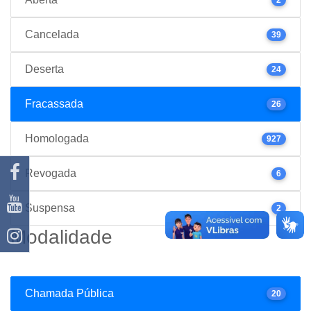
Cancelada
39
Deserta
24
Fracassada
26
Homologada
927
Revogada
6
Suspensa
2
Modalidade
Chamada Pública
20