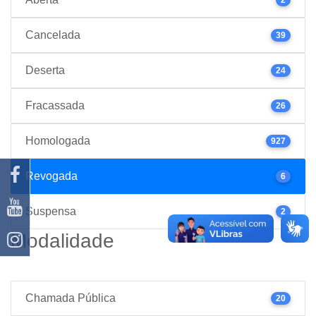
Cancelada
39
Deserta
24
Fracassada
26
Homologada
927
Revogada
6
Suspensa
2
Modalidade
Chamada Pública
20