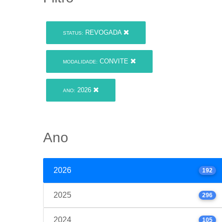
REVOGADA
STATUS:
CONVITE
MODALIDADE:
2026
ANO:
Ano
2026
192
2025
296
2024
105