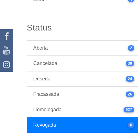
Status
Aberta
2
Cancelada
39
Deserta
24
Fracassada
26
Homologada
927
Revogada
6