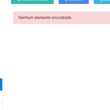
PESQUISA AVANÇADA
GERAR XLS
GERA
Nenhum elemento encontrado.