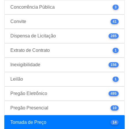
Concorrência Pública
3
Convite
41
Dispensa de Licitação
285
Extrato de Contrato
1
Inexigibilidade
156
Leilão
1
Pregão Eletrônico
495
Pregão Presencial
10
Tomada de Preço
14