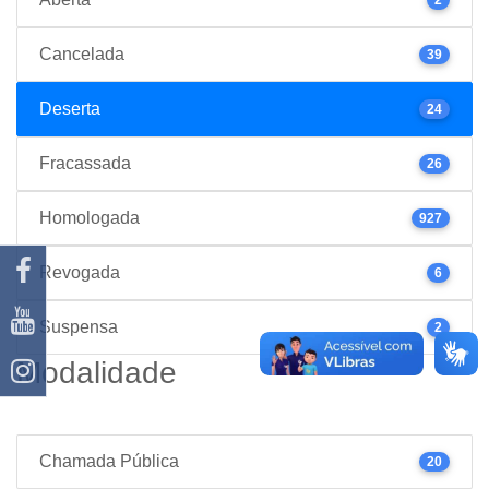
Cancelada
39
Deserta
24
Fracassada
26
Homologada
927
Revogada
6
Suspensa
2
Modalidade
Chamada Pública
20