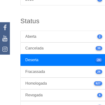
Status
Aberta
2
Cancelada
39
Deserta
24
Fracassada
26
Homologada
927
Revogada
6