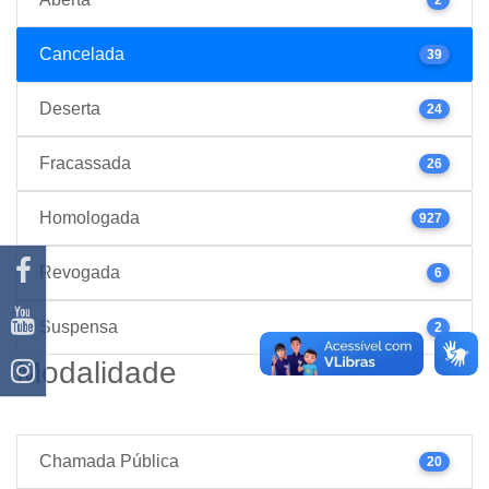
Cancelada
39
Deserta
24
Fracassada
26
Homologada
927
Revogada
6
Suspensa
2
Modalidade
Chamada Pública
20