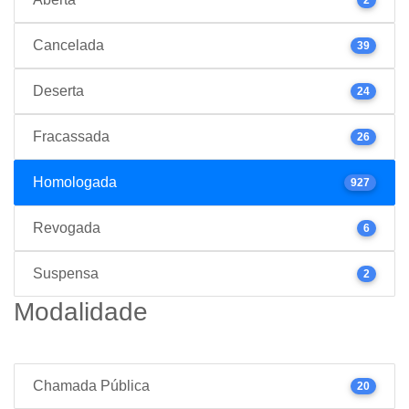
Cancelada
39
Deserta
24
Fracassada
26
Homologada
927
Revogada
6
Suspensa
2
Modalidade
Chamada Pública
20