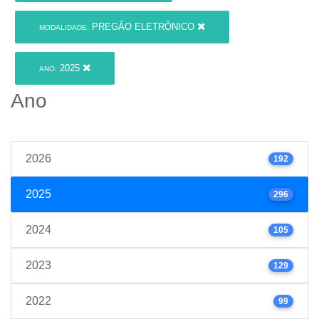
PREGÃO ELETRÔNICO
MODALIDADE:
2025
ANO:
Ano
2026
192
2025
296
2024
105
2023
129
2022
99