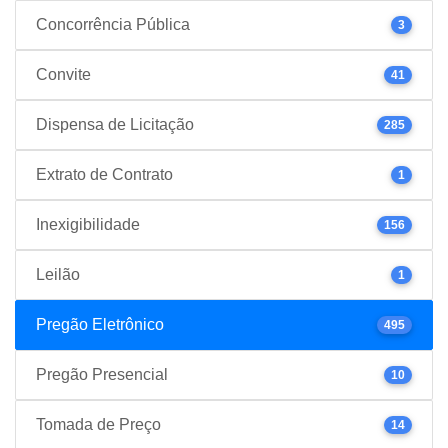
Concorrência Pública
3
Convite
41
Dispensa de Licitação
285
Extrato de Contrato
1
Inexigibilidade
156
Leilão
1
Pregão Eletrônico
495
Pregão Presencial
10
Tomada de Preço
14