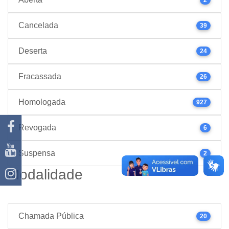
Cancelada
39
Deserta
24
Fracassada
26
Homologada
927
Revogada
6
Suspensa
2
Modalidade
Chamada Pública
20