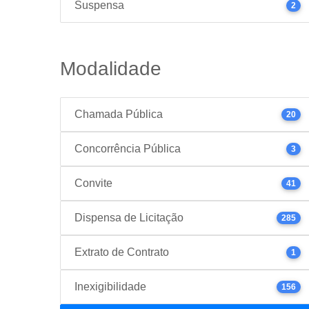
Suspensa
2
Modalidade
Chamada Pública
20
Concorrência Pública
3
Convite
41
Dispensa de Licitação
285
Extrato de Contrato
1
Inexigibilidade
156