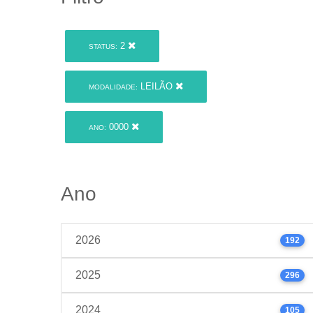
2
STATUS:
LEILÃO
MODALIDADE:
0000
ANO:
Ano
2026
192
2025
296
2024
105