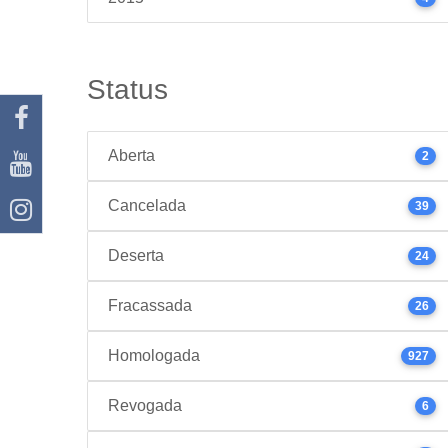
Status
Aberta
2
Cancelada
39
Deserta
24
Fracassada
26
Homologada
927
Revogada
6