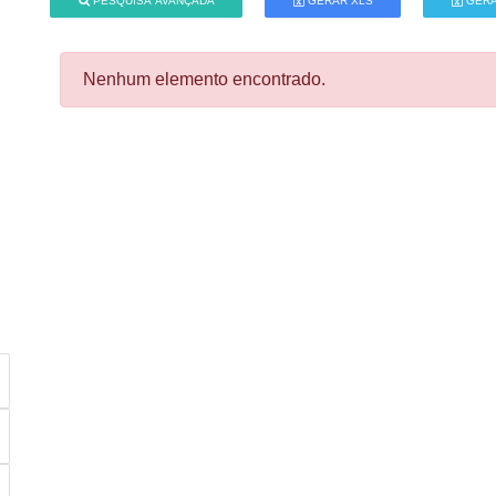
PESQUISA AVANÇADA
GERAR XLS
GERA
Nenhum elemento encontrado.