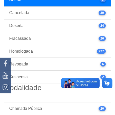
Cancelada
39
Deserta
24
Fracassada
26
Homologada
927
Revogada
6
Suspensa
2
Modalidade
Chamada Pública
20