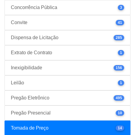
Concorrência Pública
3
Convite
41
Dispensa de Licitação
285
Extrato de Contrato
1
Inexigibilidade
156
Leilão
1
Pregão Eletrônico
495
Pregão Presencial
10
Tomada de Preço
14